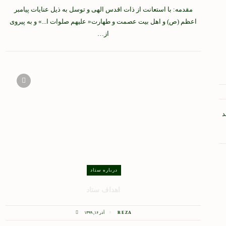
مقدمه: با استعانت از ذات اقدس الهی و توسل به ذیل عنایات پیامبر
اعظم (ص) و اهل بیت عصمت و طهارت« علیهم صلوات ا...» و به پیروی
از…
د
درباره ستاد
اهداف ستاد
REZA
آذر ۱۶, ۱۳۹۹