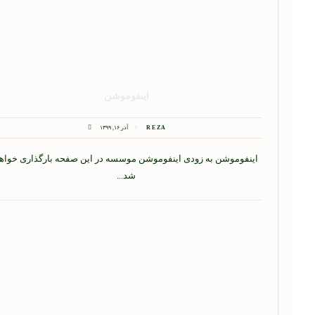
اینفوموشن
REZA
آذر ۱۶, ۱۳۹۹
اینفوموشن به زودی اینفوموشن موسسه در این صفحه بارگذاری خواه
شد...