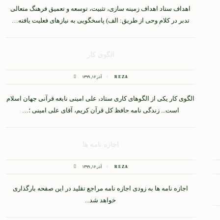
اهداف ستاد اهداف زمینه سازی، تثبیت، توسعه و تعمیق فرهنگ متعالی
تدبر در کلام وحی از طریق: الف) پاسخگویی به نیازهای فعلیت یافته…
الگوی کار
REZA
آذر ۱۶, ۱۳۹۹
الگوی کار یکی از الگوهای کاری ستاد، علی امینی نابغه قرآنی جهان اسلام
است... زندگی نامه حافظ کل قرآن کریم، آقای علی امینی ؛…
اجازه نامه ها
REZA
آذر ۱۶, ۱۳۹۹
اجازه نامه ها به زودی اجازه نامه مراجع تقلید در این صفحه بارگذاری
خواهد شد...