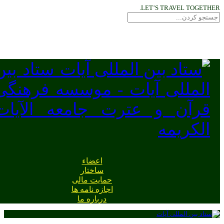
LET’S TRAVEL TOGET
ستاد بین
لمللی آیات - موسسه فرهنگی
رآن و عترت جامعه الآیات
لکریمه
اعضاء
ساختار
حمایت مالی
اجازه نامه ها
درباره ما