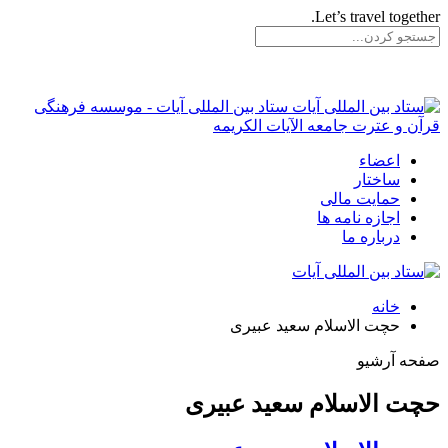
Let’s travel together.
ستاد بین المللی آیات - موسسه فرهنگی
قرآن و عترت جامعه الآیات الکریمه
اعضاء
ساختار
حمایت مالی
اجازه نامه ها
درباره ما
خانه
حچت الاسلام سعید عبیری
صفحه آرشیو
حچت الاسلام سعید عبیری