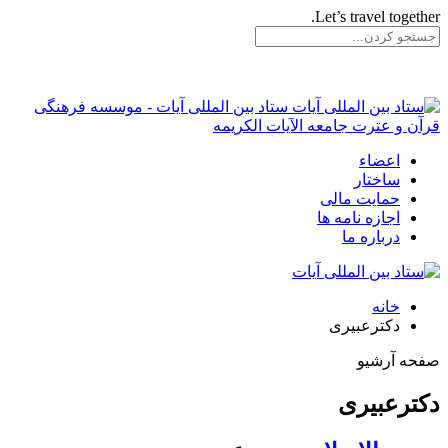
Let’s travel together.
ستاد بین المللی آیات - موسسه فرهنگی
قرآن و عترت جامعه الآیات الکریمه
اعضاء
ساختار
حمایت مالی
اجازه نامه ها
درباره ما
خانه
دکترعبیری
صفحه آرشیو
دکترعبیری