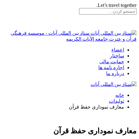
Let’s travel together.
ستاد بین المللی آیات - موسسه فرهنگی
قرآن و عترت جامعه الآیات الکریمه
اعضاء
ساختار
حمایت مالی
اجازه نامه ها
درباره ما
خانه
تولیدات
معارف نموداری حفظ قرآن
معارف نموداری حفظ قرآن