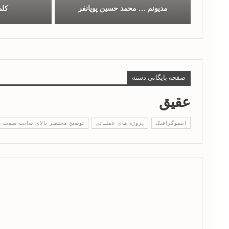
مدیونم … محمد حسین پویانفر
کلم
صفحه بایگانی دسته
عقیق
اینفوگرافیک
پروژه های عملیاتی
توضیح مختصر بالای سایت سمت 