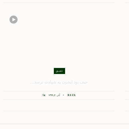
عقیق
حیف بود ایشون به شهادت نرسد…
REZA
آذر ۲۰, ۱۳۹۹