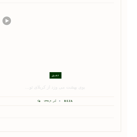
عقیق
بوی بهشت می وزد از کربلای تو…
REZA
آذر ۲۰, ۱۳۹۹