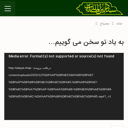
خانه
مصباح
به یاد تو سخن می گوییم…
نمایشگر
Media error: Format(s) not supported or source(s) not found
ویدیو
دریافت پرونده: http://alayat.ir/wp-
content/uploads/2020/12/%DA%AF%D8%B1%DA%86%D9%87-
%D8%AF%D9%88%D8%B1%DB%8C%D9%85-%D8%A8%D9%87-
%DB%8C%D8%A7%D8%AF-%D8%AA%D9%88-%D8%B3%D8%AE%D9%86-
%D9%85%DB%8C-%DA%AF%D9%88%DB%8C%DB%8C%D9%85.mp4?_=1