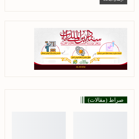
صراط (مقالات)