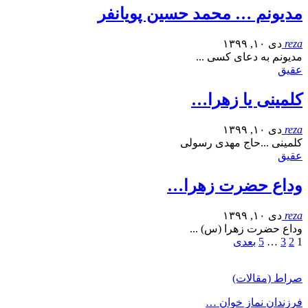
مدیونم … محمد حسین پویانفر
reza
دی ۱۰, ۱۳۹۹
مدیونم به دعای کسی ...
عقیق
کلمینی یا زهرا…
reza
دی ۱۰, ۱۳۹۹
کلمینی ...حاج مهدی رسولی
عقیق
وداع حضرت زهرا…
reza
دی ۱۰, ۱۳۹۹
وداع حضرت زهرا (س) ...
1
2
3
…
5
بعدی
صراط (مقالات)
فرزندان نماز خوان …