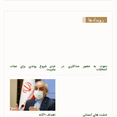
رویدادها
دعوت به حضور حداکثری در
غدیر شروع روندی برای نجات
انتخابات
بشریت
خشت های آسمانی
اهداف ۹گانه