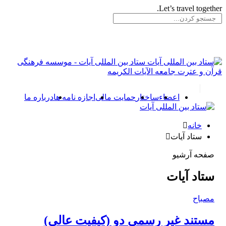
Let’s travel togeth
ستاد بین المللی آیات - موسسه فرهنگی
آن و عترت جامعه الآیات الکریمه
اعضاء
ساختار
حمایت مالی
اجازه نامه ها
درباره ما
خانه
ستاد آیات
صفحه آرشیو
ستاد آیات
مصباح
مستند غیر رسمی دو (کیفیت عالی)