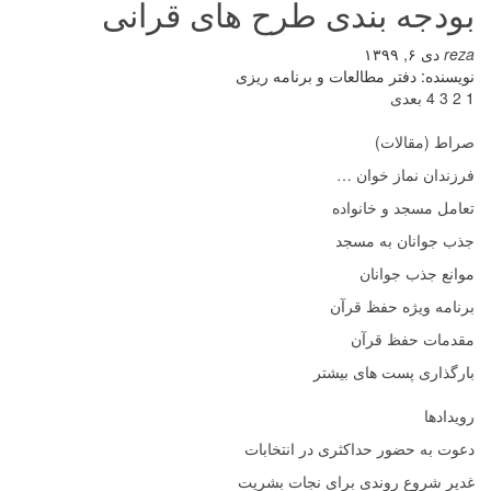
بودجه بندی طرح های قرآنی
reza
دی ۶, ۱۳۹۹
نویسنده: دفتر مطالعات و برنامه ریزی
1
2
3
4
بعدی
صراط (مقالات)
فرزندان نماز خوان …
تعامل مسجد و خانواده
جذب جوانان به مسجد
موانع جذب جوانان
برنامه ویژه حفظ قرآن
مقدمات حفظ قرآن
بارگذاری پست های بیشتر
رویدادها
دعوت به حضور حداکثری در انتخابات
غدیر شروع روندی برای نجات بشریت