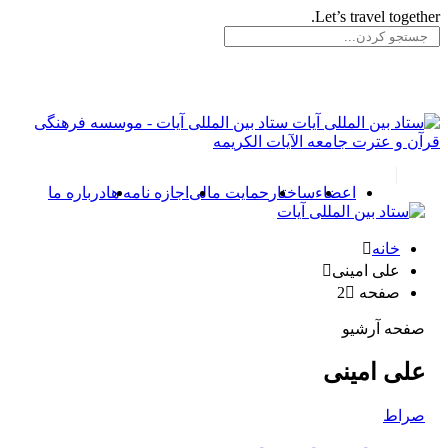
Let’s travel togeth
ستاد بین المللی آیات - موسسه فرهنگی
آن و عترت جامعه الآیات الکریمه
اعضاء
ساختار
حمایت مالی
اجازه نامه ها
درباره ما
خانه
علی امینی
صفحه 2
صفحه آرشیو
علی امینی
صراط